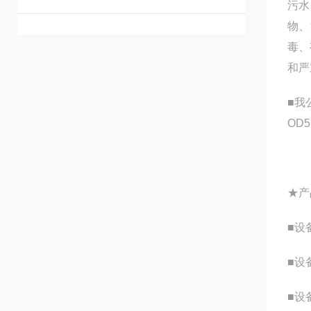
污水
物、
毒、
和严
■我
OD
★产
■设
■设
■设