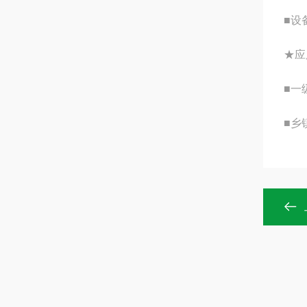
■设
★应
■一
■乡