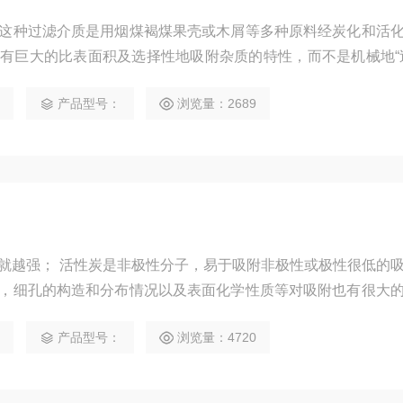
这种过滤介质是用烟煤褐煤果壳或木屑等多种原料经炭化和活
有巨大的比表面积及选择性地吸附杂质的特性，而不是机械地“
5
产品型号：
浏览量：2689
就越强； 活性炭是非极性分子，易于吸附非极性或极性很低的
，细孔的构造和分布情况以及表面化学性质等对吸附也有很大
4
产品型号：
浏览量：4720