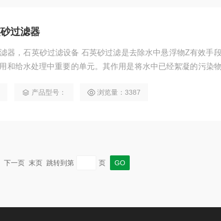
英砂过滤器
滤器，石英砂过滤设备 石英砂过滤是去除水中悬浮物Z有效手
用和给水处理中重要的单元。其作用是将水中已经絮凝的污染
、沉降和吸附作用，达到净水的目的。
3
产品型号：
浏览量：3387
一页 下一页 末页 跳转到第
页