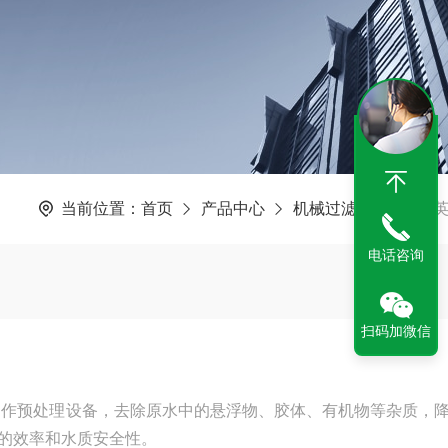
当前位置：
首页
产品中心
机械过滤设备
石
电话咨询
扫码加微信
用作预处理设备，去除原水中的悬浮物、胶体、有机物等杂质，
的效率和水质安全性。