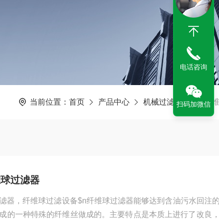
电话咨询
当前位置：
首页
产品中心
机械过滤设备
纤
扫码加微信
维球过滤器
滤器，纤维球过滤设备$n纤维球过滤器能够达到含油污水回注
成的一种特殊的纤维丝做成的。主要特点是本质上进行了改良