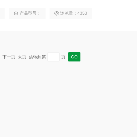
型。高效纤维球过滤器体内过滤层运用高度约1．2m的涤纶纤
3
产品型号：
浏览量：4353
一页 下一页 末页 跳转到第
页