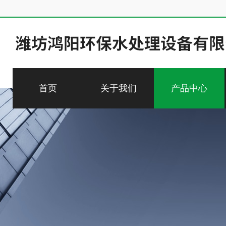
首页
关于我们
产品中心