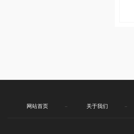
网站首页
关于我们