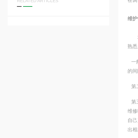
在调
RELATED ARTICLES
维护
地
熟悉
一
的间
第
第
维修
自己
出相