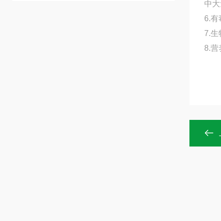
中大
6.
7.
8.