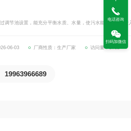
电话咨询
过调节池设置，能充分平衡水质、水量，使污水能比较均匀进
减少处理单元的设计规模。有利于降低运行成本和水质波动带
发生沉淀现象,同时可以起到水质均衡的作用。设置液位自动控制
扫码加微信
6-06-03
厂商性质：生产厂家
访问量：1012
19963966689