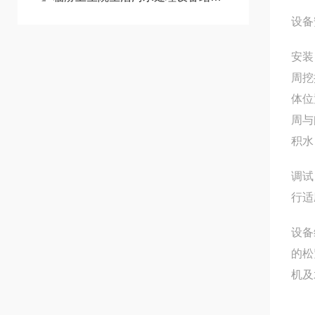
设备
安装
周挖
体位
周与
积水
调试
行适
设备
的松
机及