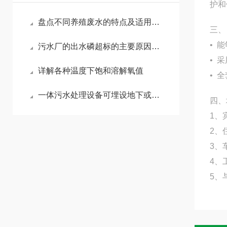
护和
盘点不同养殖废水的特点及适用工艺：养鸡、养鸭废水
三、
• 
污水厂的出水磷超标的主要原因及解决办法
• 
详解各种温度下饱和溶解氧值
• 
一体污水处理设备可埋设地下或放置地上
四、
1、
2、
3、
4、
5、