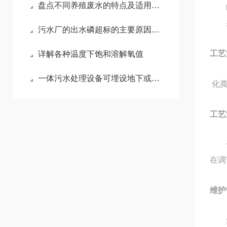
盘点不同养殖废水的特点及适用工艺：养鸡、养鸭废水
噪
采用
污水厂的出水磷超标的主要原因及解决办法
工艺
详解各种温度下饱和溶解氧值
一体污水处理设备可埋设地下或放置地上
化
工艺
在调
维护