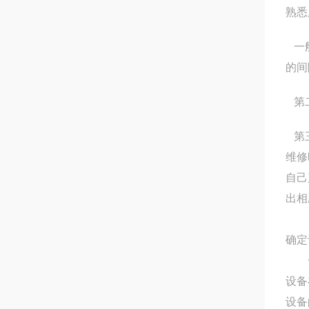
熟悉
一
的间
第
第
维修
自己
出相
确定
一
设备
设备