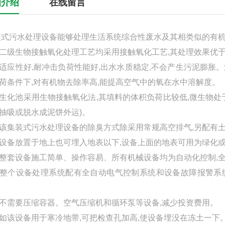
细介绍
在线留言
装式
污水处理设备能够处理生活系统综合性废水及其相类似的有
生物接触氧化处理工艺均采用接触氧化工艺,其处理效果优于*
适应性好,耐冲击负荷性能好,出水水质稳定,不会产生污泥膨胀。
荷条件下,对有机物去除率高,能提高空气中的氧在水中溶解度。
池采用生物接触氧化法,其填料的体积负荷比较低,微生物处于自身
抽吸或脱水成泥饼外运)。
该
集装式
污水处理设备的除臭方式除采用常规高空排气,另配有
备
放置于地上也
可埋入地表以下,设备上面的地表可用为绿化
整
套设备施工简单、操作容易、所有机械设备均为自动化控制,
设备处理系统配有全自动电气控制系统和设备故障报警系统,
要压缩容器。空气压缩机和循环泵等设备,减少投资费用。
设备用于寒冷地带,可把检查孔加高,使设备埋没在冻土一下