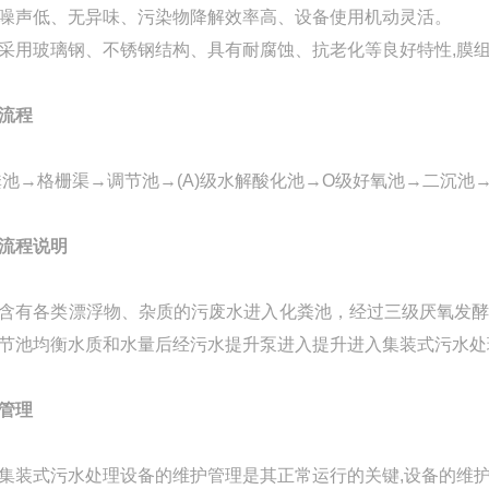
声低、无异味、污染物降解效率高、设备使用机动灵活。
玻璃钢、不锈钢结构、具有耐腐蚀、抗老化等良好特性,膜组件
流程
粪池
→格栅
渠
→
调节池
→
(A)级水解酸化池
→
O级好氧池
→
二沉池
流程说明
含有各类漂浮物、杂质的污废水进入化粪池，经过三级厌氧发
节池均衡水质和水量
后经
污水
提升泵进入
提升进入
集装式
污水处
管理
集装式
污水处理设备的维护管理是其正常运行的关键,设备的维