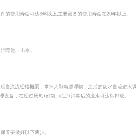
的使用寿命可达3年以上;主要设备的使用寿命在20年以上。
→
消毒池
→出水。
酵后自流流
经格栅
渠，拿掉大颗粒漂浮物，之后的废水自流
进入
理设备，在经过厌氧
+好氧+沉淀+消毒后的废水可达标排放。
护保养要做好以下两步。