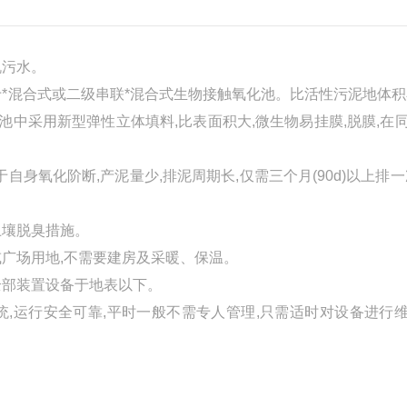
机污水。
混合式或二级串联*混合式生物接触氧化池。比活性污泥地体积
池中采用新型弹性立体填料,比表面积大,微生物易挂膜,脱膜,在
氧化阶断,产泥量少,排泥周期长,仅需三个月(90d)以上排一
土壤脱臭措施。
或广场用地,不需要建房及采暖、保温。
全部装置设备于地表以下。
运行安全可靠,平时一般不需专人管理,只需适时对设备进行
。