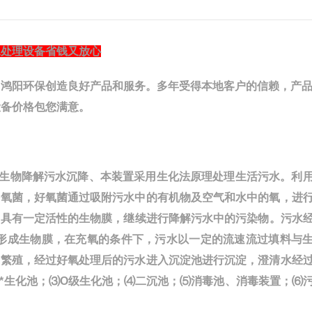
水处理设备省钱又放心
。
鸿阳
环保创造良好产品和服务。多年
受得本地客户的信赖，产
设备价格包您满意。
集生物降解污水沉降、本装置采用生化法原理处理生活污水。利
好氧菌，好氧菌通过吸附污水中的有机物及空气和水中的氧，进
的具有一定活性的生物膜，继续进行降解污水中的污染物。污水
并形成生物膜，在充氧的条件下，污水以一定的流速流过填料与
步繁殖，经过好氧处理后的污水进入沉淀池进行沉淀，澄清水经
*生化池；⑶O级生化池；⑷二沉池；⑸消毒池、消毒装置；⑹