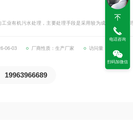
的工业有机污水处理，主要处理手段是采用较为成熟的生化处
水质设计计算，按BOD5平均200mg/1，出水BOD5按20mg
电话咨询
接触氧化池（3）二沉池（4）消毒池，消毒装置（5）污泥池（
-06-03
厂商性质：生产厂家
访问量：1507
扫码加微信
19963966689