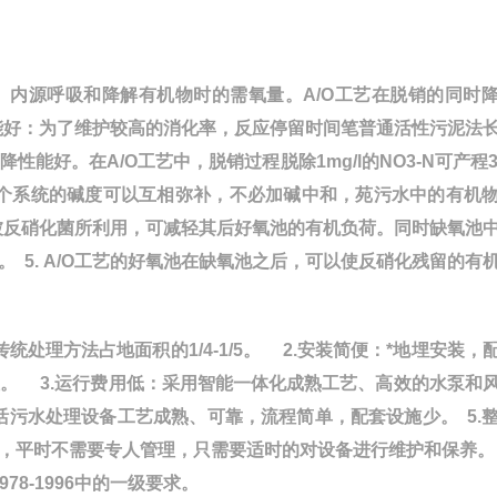
、内源呼吸和降解有机物时的需氧量。A/O工艺在脱销的同时
性能好：为了维护较高的消化率，反应停留时间笔普通活性污泥法
。在A/O工艺中，脱销过程脱除1mg/l的NO3-N可产程3.7
的碱度，整个系统的碱度可以互相弥补，不必加碱中和，苑污水中的有机
碳被反硝化菌所利用，可减轻其后好氧池的有机负荷。同时缺氧池
 5. A/O工艺的好氧池在缺氧池之后，可以使反硝化残留的有
处理方法占地面积的1/4-1/5。 2.安装简便：*地埋安装，
。 3.运行费用低：采用智能一体化成熟工艺、高效的水泵和
活污水处理设备工艺成熟、可靠，流程简单，配套设施少。 5.
，平时不需要专人管理，只需要适时的对设备进行维护和保养。 
8-1996中的一级要求。