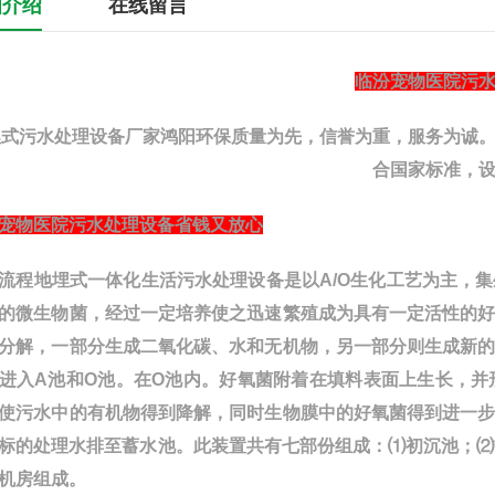
细介绍
在线留言
临汾宠物医院污
埋式污水处理设备厂家
鸿阳
环保质量为先，信誉为重，服务为诚
合国家标准，
宠物医院污水处理设备省钱又放心
流程地埋式一体化生活污水处理设备是以A/O生化工艺为主，
的微生物菌，经过一定培养使之迅速繁殖成为具有一定活性的
分解，一部分生成二氧化碳、水和无机物，另一部分则生成
新
进入A池和O池。在O池内。好氧菌附着在填料表面上生长，
使污水中的有机物得到降解，同时生物膜中的好氧菌得到进一
标的处理水排至蓄水池。此装置共有七部份组成：⑴初沉池；⑵
机房组成。