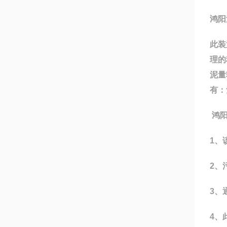
鸿阳
此装
理的
泥量
有：
鸿
1
、
2
、
3
、
4
、