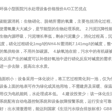
环保小型医院污水处理设备价格报价A/O工艺优点
节省能源消耗：生物硝化、脱销所需的氧量，主要包括消化过程
使需氧量大大减少，是节能型的生物处理系统。 2.污泥沉降
生物内源呼吸，污泥增长率低，剩余污泥量少，消化过程高，沉降性能好
碱度，硝化过程硝化1mg/l的NH4-N需消耗7.141mg/l
的氢供给体，不用外加碳源。 4.缺氧池在前，污水中的有机
化反应产生的碱度可以补偿好氧池中进行硝化反应对碱度的需求。
进一步去除，提高出水水质。
地面积小：设备采用一体化设计，将工艺过程简化到一池，仅为传统
设备上面的地表可作为绿化或其他用地，不需建房及采暖、保温
用仅为电机能耗，水处理成本低。 4.建设投资少：该一体化生
系统配有自动电器控制系统和设备故障报警系统，运行安全可靠
好：出水清澈透明，能达到国家《生活污水综合排放标准》GB897