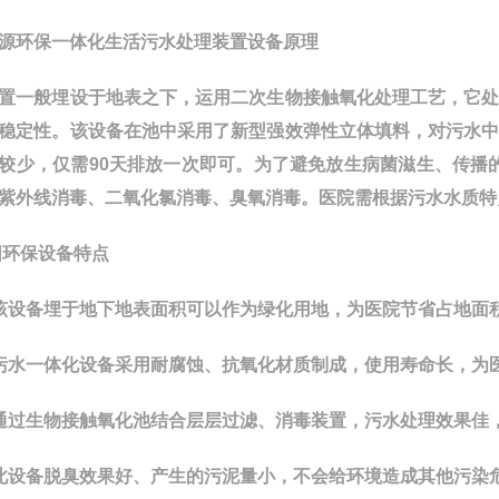
源环保一体化生活污水处理装置设备原理
置一般埋设于地表之下，运用二次生物接触氧化处理工艺，它
稳定性。该设备在池中采用了新型强效弹性立体填料，对污水
较少，仅需
90
天排放一次即可。为了避免放生病菌滋生、传播的
紫外线消毒、二氧化氯消毒、臭氧消毒。医院需根据污水水质特
阳
环保
设备特点
该设备埋于地下地表面积可以作为绿化用地，为医院节省占地面
污水一体化设备采用耐腐蚀、抗氧化材质制成，使用寿命长，为
通过生物接触氧化池结合层层过滤、消毒装置，污水处理效果佳
此设备脱臭效果好、产生的污泥量小，不会给环境造成其他污染